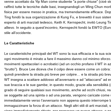
venne accettato da Yip Man come studente "a porte chiuse" (cioè stu
raffinò tutte le tecniche dalle basi, insegnandogli un Wing Chun mor
fisica per essere messo in pratica, ma tremendamente efficace. Do
Ting fondò la sua organizzazione di Kung Fu, e brevettò il suo sis
esperto di arti marziali tedesco, Keith K. Kernspecht, invitò Leung 
allievo. In seguito a quest’incontro, Kernspecht fondò la EWTO (Eu
stile all’occidente.
Le Caratteristiche
Le caratteristiche principali del WT sono la sua efficacia e la sua scien
ogni movimento è mirato a fare il massimo danno col minimo sforzo.
movimenti spettacolari o acrobatici (ad un occhio profano il WT in a
"brutto"). Bruce Lee diceva che il colpo deve essere come un cobra:
quindi prendere la strada più breve per colpire… e la strada più breve 
WT insegna a scattare addosso all’avversario e ad "attaccarsi" ad ess
sue braccia e le sue gambe; in questo modo, grazie alla sensibilità (c
grado di seguire qualsiasi suo movimento, anche ad occhi chiusi, r
se soggette ad una spinta o ad una parata, vengono caricate come 
immediatamente verso l’avversario non appena questo interrompe la
immagazzinare la forza di un attacco. Negli altri stili di arti marziali,
viene immediatamente ritirato, per preparare un nuovo attacco, o per