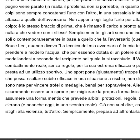
pugno viene parato (in realtà il problema non si porrebbe, in quanto 
colpi sono sempre concatenati l’uno con l‘altro, in una sassaiola ininter
attacca a quello dell’avversario. Non appena egli toglie l’arto per at
colpo; è lo stesso braccio di prima, che è rimasto lì carico e pronto
nulla a che vedere con i riflessi! Semplicemente, gli arti sono uno in
soli o contemporaneamente in base a quello che fa l’avversario (ques
Bruce Lee, quando diceva "La tecnica del mio avversario è la mia tec
prendere a modello l’acqua, che pur essendo dotata di un potere dis
modellandosi a seconda del recipiente nel quale la si racchiude. Il W
combattimento reale, senza regole; per la sua estrema efficacia e per
presta ad un utilizzo sportivo. Uno sport pone (giustamente) troppe 
che possa risultare subito efficace in una situazione a rischio; non d
sono nate per vincere trofei o medaglie, bensì per sopravvivere. Alle
sicuramente essere uno sprone per migliorare la propria forma fisic
assumere una forma mentis che prevede arbitri, protezioni, regole
c’erano (e neanche oggi, in uno scontro reale). Ciò non vuol dire, c
istighi alla violenza, tutt’altro. Semplicemente, prepara ad affrontarla