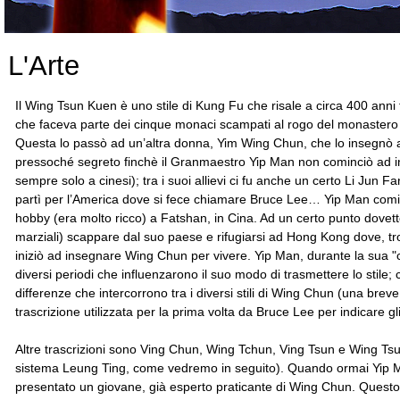
L'Arte
Il Wing Tsun Kuen è uno stile di Kung Fu che risale a circa 400 anni
che faceva parte dei cinque monaci scampati al rogo del monastero
Questa lo passò ad un’altra donna, Yim Wing Chun, che lo insegnò a
pressoché segreto finchè il Granmaestro Yip Man non cominciò ad 
sempre solo a cinesi); tra i suoi allievi ci fu anche un certo Li Jun F
partì per l’America dove si fece chiamare Bruce Lee… Yip Man com
hobby (era molto ricco) a Fatshan, in Cina. Ad un certo punto dovette 
marziali) scappare dal suo paese e rifugiarsi ad Hong Kong dove, tr
iniziò ad insegnare Wing Chun per vivere. Yip Man, durante la sua "c
diversi periodi che influenzarono il suo modo di trasmettere lo stile;
differenze che intercorrono tra i diversi stili di Wing Chun (una br
trascrizione utilizzata per la prima volta da Bruce Lee per indicare g
Altre trascrizioni sono Ving Chun, Wing Tchun, Ving Tsun e Wing Tsun
sistema Leung Ting, come vedremo in seguito). Quando ormai Yip Ma
presentato un giovane, già esperto praticante di Wing Chun. Quest